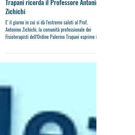
L'Ordine dei fisioterapisti di Palermo
Trapani ricorda il Professore Antonino
Zichichi
E' il giorno in cui si dà l'estremo saluti al Prof.
Antonino Zichichi, la comunità professionale dei
Fisioterapisti dell'Ordine Palermo Trapani esprime il
proprio cordoglio per la scomparsa del Prof. Antonino
Zichichi. Esprime anche la propria gratitudine perché
il Centro Ettore Majorana di Erice sotto la sua
direzione negli anni 90 ha organizzato due congressi
sulla riabilitazione con prestigiosi relatori nazionali e
internazionali che ha portato un contributo
importante al