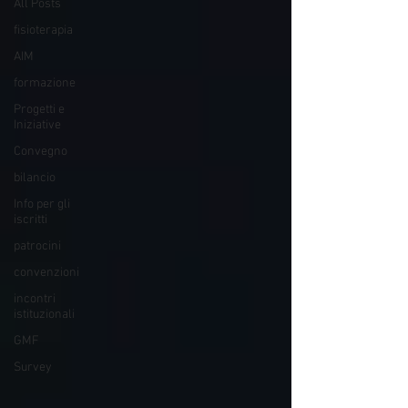
All Posts
fisioterapia
AIM
formazione
Progetti e
Iniziative
Convegno
bilancio
Info per gli
iscritti
patrocini
convenzioni
incontri
istituzionali
GMF
Survey