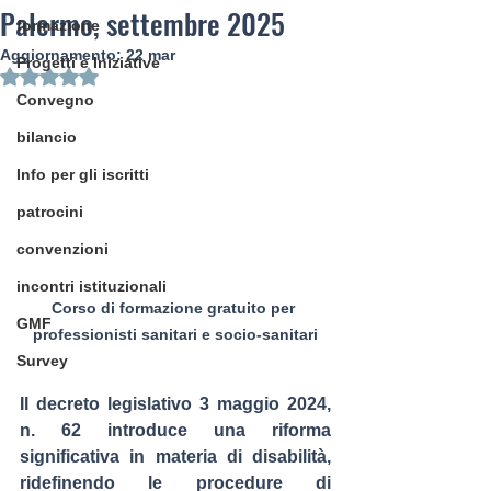
Palermo, settembre 2025
formazione
Aggiornamento:
22 mar
Progetti e Iniziative
Valutazione NaN stelle su 5.
Convegno
bilancio
Info per gli iscritti
patrocini
convenzioni
incontri istituzionali
Corso di formazione gratuito per 
GMF
professionisti sanitari e socio-sanitari
Survey
Il decreto legislativo 3 maggio 2024, 
n. 62 introduce una riforma 
significativa in materia di disabilità, 
ridefinendo le procedure di 