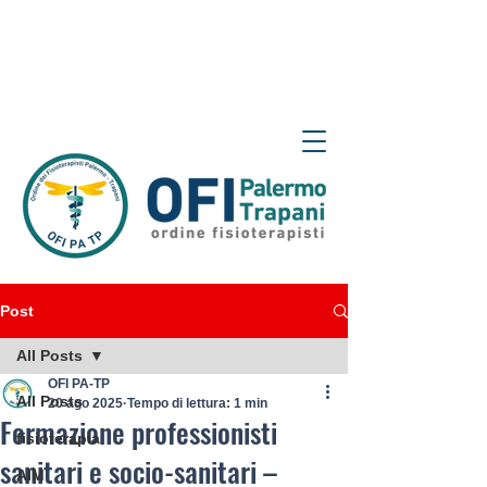
Post
All Posts
OFI PA-TP
All Posts
20 ago 2025
Tempo di lettura: 1 min
Formazione professionisti
fisioterapia
sanitari e socio-sanitari –
AIM