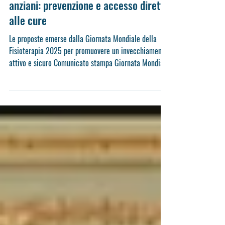
Comunicato stampa – Fisioterapia e
anziani: prevenzione e accesso diretto
alle cure
Le proposte emerse dalla Giornata Mondiale della
Fisioterapia 2025 per promuovere un invecchiamento
attivo e sicuro Comunicato stampa Giornata Mondiale
della Fisioterapia 2025 – prevenzione e accesso
diretto alle cure negli anziani Palermo, 13 settembre
2025 In occasione della Giornata Mondiale della
Fisioterapia 2025, è disponibile il nuovo comunicato
stampa sulle principali proposte per promuovere un
invecchiamento attivo e sicuro. Il documento affronta
temi centrali come