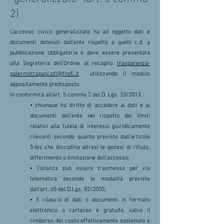
2)
L’accesso civico generalizzato ha ad oggetto dati e
documenti detenuti dall’ente rispetto a quelli c.d. a
pubblicazione obbligatoria e deve essere presentata
alla Segreteria dell’Ordine al recapito
trasparenza-
palermotrapani.ofi@fnofi.it
utilizzando il modulo
appositamente predisposto.
In conformità all’art. 5 comma 2 del D. Lgs. 33/2013:
• chiunque ha diritto di accedere ai dati e ai
documenti dell’ente nel rispetto dei limiti
relativi alla tutela di interessi giuridicamente
rilevanti secondo quanto previsto dall’articolo
5-bis che disciplina altresì le ipotesi di rifiuto,
differimento o limitazione dell’accesso;
• l’istanza può essere trasmessa per via
telematica secondo le modalità previste
dall’art..65 del D.Lgs. 82/2005;
• Il rilascio di dati o documenti in formato
elettronico o cartaceo è gratuito, salvo il
rimborso del costo effettivamente sostenuto e