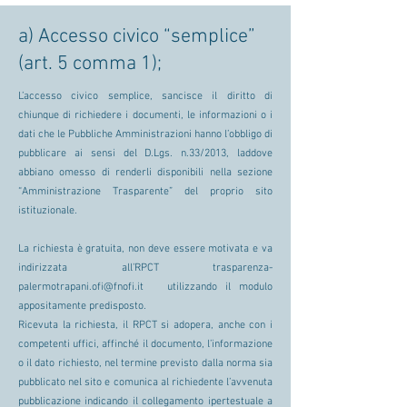
a) Accesso civico “semplice”
(art. 5 comma 1);
L’accesso civico semplice, sancisce il diritto di
chiunque di richiedere i documenti, le informazioni o i
dati che le Pubbliche Amministrazioni hanno l’obbligo di
pubblicare ai sensi del D.Lgs. n.33/2013, laddove
abbiano omesso di renderli disponibili nella sezione
“Amministrazione Trasparente” del proprio sito
istituzionale.
La richiesta è gratuita, non deve essere motivata e va
indirizzata all’RPCT
trasparenza-
palermotrapani.ofi@fnofi.it
utilizzando il modulo
appositamente predisposto.
Ricevuta la richiesta, il RPCT si adopera, anche con i
competenti uffici, affinché il documento, l’informazione
o il dato richiesto, nel termine previsto dalla norma sia
pubblicato nel sito e comunica al richiedente l’avvenuta
pubblicazione indicando il collegamento ipertestuale a