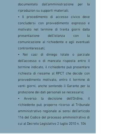
documentato dall’amministrazione per la
riproduzion su supporti materiali;
• Il procedimento di accesso civico deve
concludersi con provvedimento espresso e
motivato nel termine di trenta giorni dalla
presentazione dell’istanza con la
comunicazione al richiedente e agli eventuali
controinteressati;
• Nei casi di diniego totale o parziale
dell’accesso o di mancata risposta entro il
termine indicato, il richiedente può presentare
richiesta di riesame al RPCT che decide con
provvedimento motivato, entro il termine di
venti giorni, anche sentendo il Garante per la
protezione dei dati personali se necessario;
• Avverso la decisione dell’Ordine, il
richiedente può proporre ricorso al Tribunale
amministrativo regionale ai sensi dell’articolo
116 del Codice del processo amministrativo di
cui al Decreto Legislativo 2 luglio 2010 n. 104