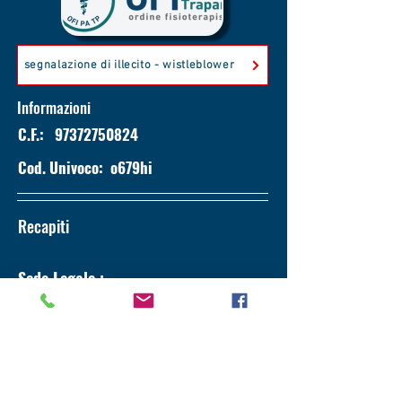
segnalazione di illecito - wistleblower
Informazioni
C.F.:
97372750824
Cod. Univoco:
o679hi
Recapiti
Sede Legale :
Via Giovanni Bocchieri 14
90124, Palermo (PA)