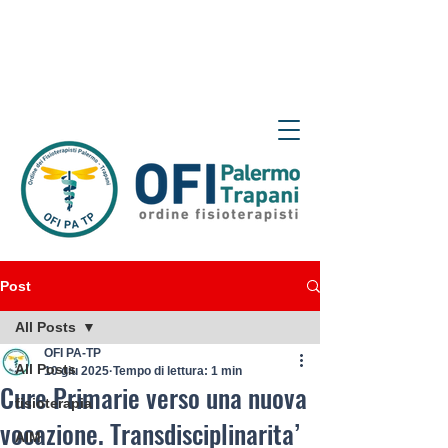
Post
All Posts
OFI PA-TP
All Posts
10 giu 2025
Tempo di lettura: 1 min
Cure Primarie verso una nuova
fisioterapia
vocazione. Transdisciplinarita’
AIM