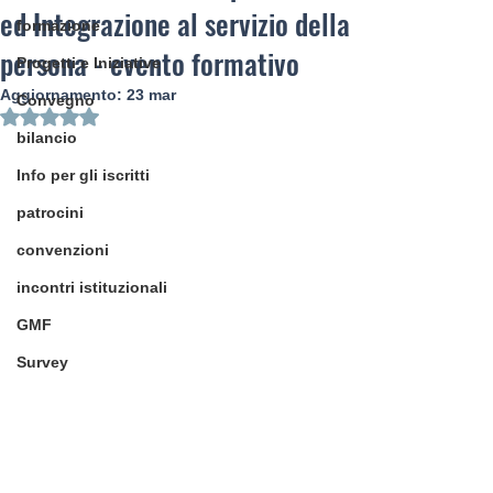
ed Integrazione al servizio della
formazione
persona - evento formativo
Progetti e Iniziative
Aggiornamento:
23 mar
Convegno
Valutazione NaN stelle su 5.
bilancio
Info per gli iscritti
patrocini
convenzioni
incontri istituzionali
GMF
Survey