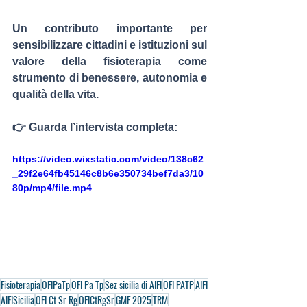
Un contributo importante per 
sensibilizzare cittadini e istituzioni sul 
valore della fisioterapia come 
strumento di benessere, autonomia e 
qualità della vita.
👉 Guarda l’intervista completa:
https://video.wixstatic.com/video/138c62
_29f2e64fb45146c8b6e350734bef7da3/10
80p/mp4/file.mp4
Fisioterapia
OFIPaTp
OFI Pa Tp
Sez sicilia di AIFI
OFI PATP
AIFI
AIFISicilia
OFI Ct Sr Rg
OFICtRgSr
GMF 2025
TRM