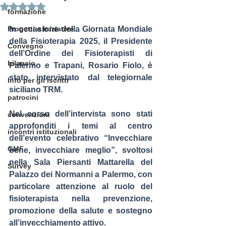
Valutazione NaN stelle su 5.
formazione
Progetti e Iniziative
In occasione della 
Giornata Mondiale 
della Fisioterapia 2025
, il Presidente 
Convegno
dell’
Ordine dei Fisioterapisti di 
bilancio
Palermo e Trapani, Rosario Fiolo
, è 
stato intervistato dal telegiornale 
Info per gli iscritti
siciliano 
TRM
.
patrocini
Nel corso dell’intervista sono stati 
convenzioni
approfonditi i temi al centro 
incontri istituzionali
dell’evento celebrativo 
“Invecchiare 
GMF
bene, invecchiare meglio”
, svoltosi 
nella Sala Piersanti Mattarella del 
Survey
Palazzo dei Normanni a Palermo, con 
particolare attenzione al ruolo del 
fisioterapista nella 
prevenzione, 
promozione della salute e sostegno 
all’invecchiamento attivo
.