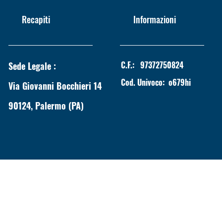
Recapiti
Informazioni
C.F.:
97372750824
Sede Legale :
Cod. Univoco:
o679hi
Via Giovanni Bocchieri 14
90124, Palermo (PA)