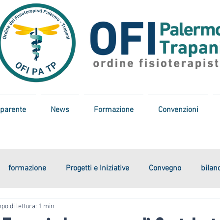
sparente
News
Formazione
Convenzioni
formazione
Progetti e Iniziative
Convegno
bilan
po di lettura: 1 min
convenzioni
incontri istituzionali
GMF
Surve