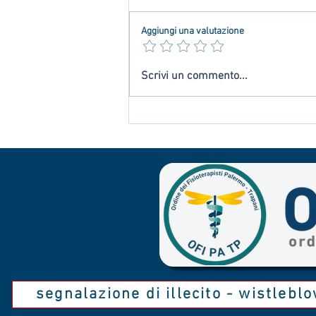
Aggiungi una valutazione
Fibromialgia, a Trapani un confronto tra
Scrivi un commento...
professionisti sanitari, istituzioni e
associazioni dei pazienti
segnalazione di illecito - wistlebl