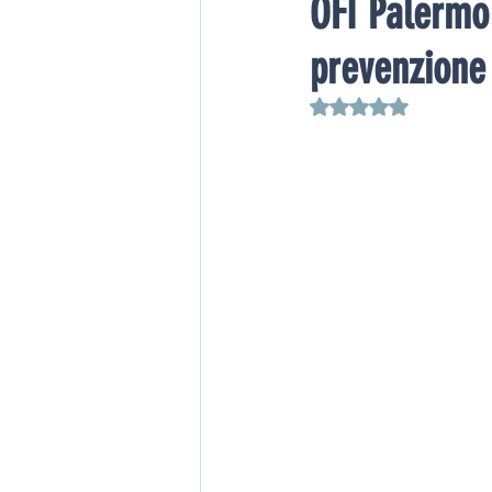
OFI Palermo 
prevenzione 
Valutazione NaN stelle s