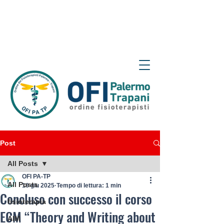
Post
All Posts
OFI PA-TP
All Posts
16 giu 2025
Tempo di lettura: 1 min
Concluso con successo il corso
fisioterapia
ECM “Theory and Writing about
AIM