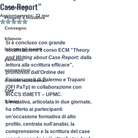
Case Report”
formazione
Aggiornamento:
22 mar
Progetti e Iniziative
Valutazione NaN stelle su 5.
Convegno
bilancio
Si è concluso con grande 
Info per gli iscritti
soddisfazione il corso ECM 
“
Theory 
and Writing about Case Report: dalla 
patrocini
lettura alla scrittura efficace
”
, 
convenzioni
promosso dall’
Ordine dei 
Fisioterapisti di Palermo e Trapani 
incontri istituzionali
(OFI PaTp)
 in collaborazione con 
GMF
IRCCS ISMETT – UPMC
.
Survey
L’iniziativa, articolata in due giornate, 
ha offerto ai partecipanti 
un’occasione formativa di alto 
profilo, centrata sull’analisi, la 
comprensione e la scrittura del case 