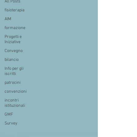
All Posts
fisioterapia
AIM
formazione
Progetti e
Iniziative
Convegno
bilancio
Info per gli
iscritti
patrocini
convenzioni
incontri
istituzionali
GMF
Survey