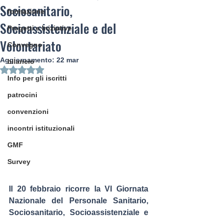
Sociosanitario,
formazione
Socioassistenziale e del
Progetti e Iniziative
Volontariato
Convegno
Aggiornamento:
22 mar
bilancio
Valutazione NaN stelle su 5.
Info per gli iscritti
patrocini
convenzioni
incontri istituzionali
GMF
Survey
Il 20 febbraio ricorre la 
VI Giornata 
Nazionale del Personale Sanitario, 
Sociosanitario, Socioassistenziale e 