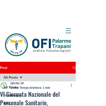
Post
All Posts
OFI PA-TP
All Posts
20 feb
Tempo di lettura: 1 min
VI Giornata Nazionale del
fisioterapia
Personale Sanitario,
AIM