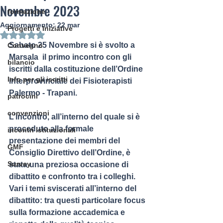
Novembre 2023
formazione
Aggiornamento:
22 mar
Progetti e Iniziative
Valutazione NaN stelle su 5.
Sabato 25 Novembre si è svolto a 
Convegno
Marsala  il primo incontro con gli 
bilancio
iscritti dalla costituzione dell’Ordine 
Info per gli iscritti
interprovinciale dei Fisioterapisti 
Palermo - Trapani.
patrocini
convenzioni
L’incontro, all’interno del quale si è 
proceduto alla formale 
incontri istituzionali
presentazione dei membri del 
GMF
Consiglio Direttivo dell’Ordine, è 
Survey
stata una preziosa occasione di 
dibattito e confronto tra i colleghi. 
Vari i temi sviscerati all’interno del 
dibattito: tra questi particolare focus 
sulla formazione accademica e 