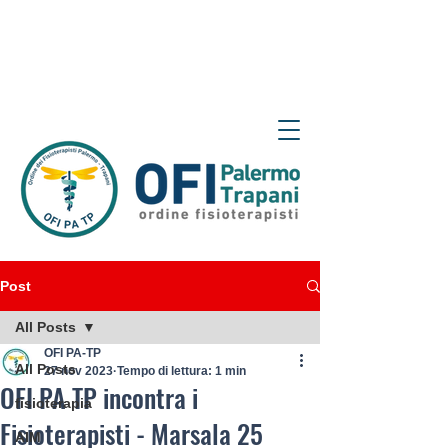
Post
All Posts
OFI PA-TP
All Posts
27 nov 2023
Tempo di lettura: 1 min
OFI PA TP incontra i
fisioterapia
Fisioterapisti - Marsala 25
AIM