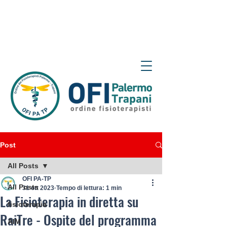
Post
All Posts
OFI PA-TP
All Posts
31 ott 2023
Tempo di lettura: 1 min
La Fisioterapia in diretta su
fisioterapia
RaiTre - Ospite del programma
AIM