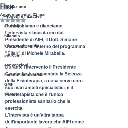
Elisir
formazione
Aggiornamento:
22 mar
Progetti e Iniziative
Valutazione NaN stelle su 5.
Pubblichiamo e rilanciamo 
Convegno
l'intervista rilasciata ieri dal 
bilancio
Presidente di AIFI, il Dott. Simone 
Info per gli iscritti
Cecchetto, all'interno del programma 
"Elisir" di Michele Mirabella.
patrocini
convenzioni
Durante l'intervento il Presidente 
Cecchetto ha presentato la Scienza 
incontri istituzionali
della Fisioterapia, a cosa serve con i 
GMF
suoi vari ambiti specialistici, e il 
Survey
Fisioterapista che è l'unico 
professionista sanitario che la 
esercita.
L'intervista è un'altra tappa 
dell'importante lavoro che AIFI come 