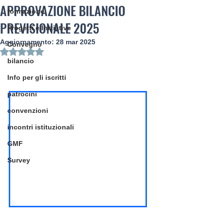
APPROVAZIONE BILANCIO
formazione
PREVISIONALE 2025
Progetti e Iniziative
Aggiornamento:
28 mar 2025
Convegno
Valutazione NaN stelle su 5.
bilancio
Info per gli iscritti
patrocini
convenzioni
incontri istituzionali
GMF
Survey