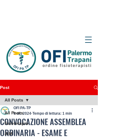
Post
All Posts
OFI PA-TP
All Posts
6 dic 2024
Tempo di lettura: 1 min
CONVOCAZIONE ASSEMBLEA
fisioterapia
ORDINARIA - ESAME E
AIM