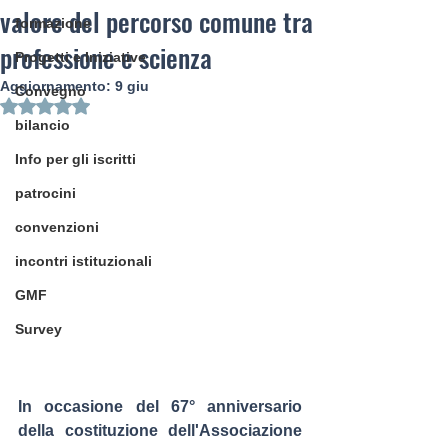
valore del percorso comune tra
formazione
professione e scienza
Progetti e Iniziative
Aggiornamento:
9 giu
Convegno
Valutazione NaN stelle su 5.
bilancio
Info per gli iscritti
patrocini
convenzioni
incontri istituzionali
GMF
Survey
In occasione del 
67° anniversario 
della costituzione dell'Associazione 