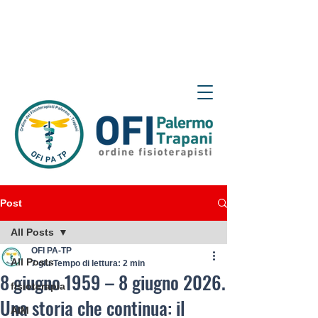
Post
All Posts
OFI PA-TP
All Posts
7 giu
Tempo di lettura: 2 min
8 giugno 1959 – 8 giugno 2026.
fisioterapia
Una storia che continua: il
AIM