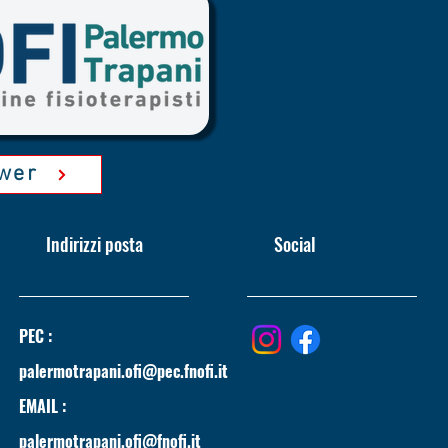
roccio
ower
Indirizzi posta
Social
PEC :
palermotrapani.ofi@pec.fnofi.it
EMAIL :
palermotrapani.ofi@fnofi.it