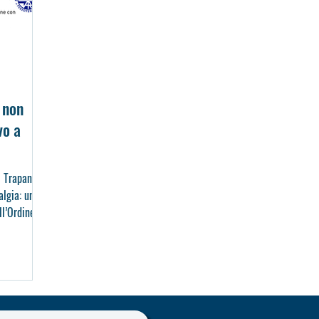
 non
vo a
i Trapani
algia: un
ll’Ordine
in
iale Sicilia
ppresenta
atterizzata
ata a
 La gestione