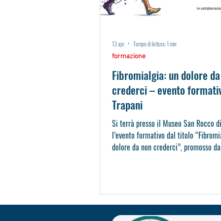
13 apr
Tempo di lettura: 1 min
formazione
Fibromialgia: un dolore da
crederci – evento formati
Trapani
Si terrà presso il Museo San Rocco d
l’evento formativo dal titolo “Fibromi
dolore da non crederci”, promosso da
dei Fisioterapisti di Palermo Trapani 
collaborazione con la Sezione Territor
di AIFI. La sindrome fibromialgica ra
una patologia cronica complessa, car
da dolore persistente e spesso associ
condizioni di significativa disabilità.