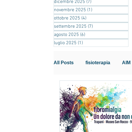
dicembre 2025
(7)
7 post
novembre 2025
(1)
1 post
ottobre 2025
(4)
4 post
settembre 2025
(7)
7 post
agosto 2025
(6)
6 post
luglio 2025
(1)
1 post
All Posts
fisioterapia
AIM
Info per gli iscritti
patroci