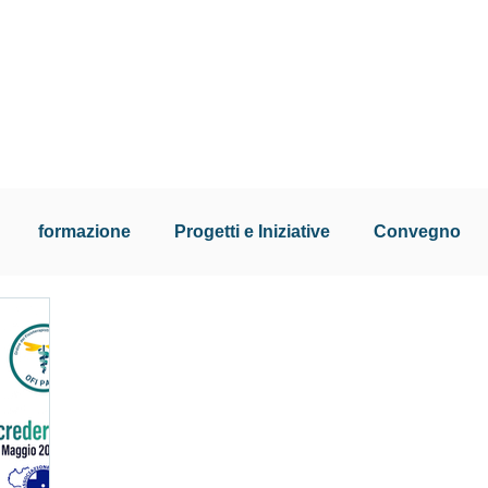
formazione
Progetti e Iniziative
Convegno
ni
convenzioni
incontri istituzionali
GMF