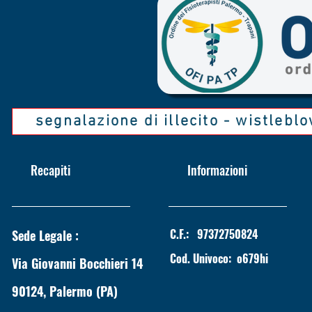
di questa condizione richiede un app
continuativo e.
segnalazione di illecito - wistlebl
Recapiti
Informazioni
C.F.:
97372750824
Sede Legale :
Cod. Univoco:
o679hi
Via Giovanni Bocchieri 14
90124, Palermo (PA)