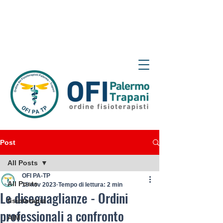
Post
All Posts
OFI PA-TP
All Posts
15 nov 2023
Tempo di lettura: 2 min
Le diseguaglianze - Ordini
fisioterapia
professionali a confronto
AIM