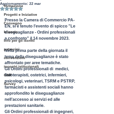
Aggiornamento:
22 mar
formazione
Valutazione NaN stelle su 5.
Progetti e Iniziative
Presso la Camera di Commercio PA-
Convegno
EN, si è tenuto l'evento di spicco "Le 
bilancio
diseguaglianze - Ordini professionali 
a confronto" il 14 novembre 2023.
Info per gli iscritti
patrocini
Nella prima parte della giornata il 
tema della diseguaglianze è stato 
convenzioni
affrontato per aree tematiche.
incontri istituzionali
Gli Ordini professionali di  medici, 
fisioterapisti, ostetrici, infermieri, 
GMF
psicologi, veterinari, TSRM e PSTRP, 
Survey
farmacisti e assistenti sociali hanno 
approfondito le diseguaglianze 
nell’accesso ai servizi ed alle 
prestazioni sanitarie.
Gli Ordini professionali di ingegneri, 