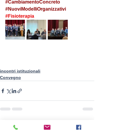
#CambiamentoConcreto
#NuoviModelliOrganizzativi
#Fisioterapia
incontri istituzionali
Convegno
Mostra tutti
Post recenti