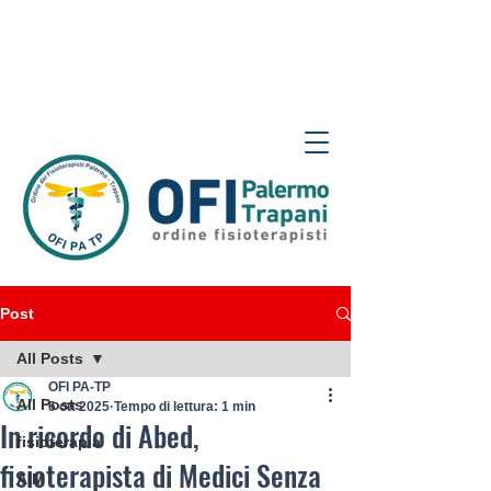
Post
All Posts
OFI PA-TP
All Posts
6 ott 2025
Tempo di lettura: 1 min
In ricordo di Abed,
fisioterapia
fisioterapista di Medici Senza
AIM