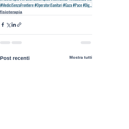
#MediciSenzaFrontiere #OperatoriSanitari #Gaza #Pace #DignitàUmana
fisioterapia
Mostra tutti
Post recenti