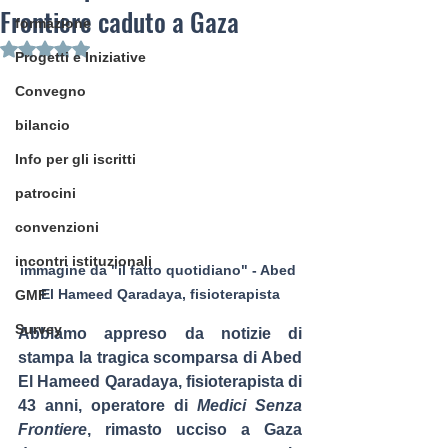
Frontiere caduto a Gaza
formazione
Valutazione NaN stelle su 5.
Progetti e Iniziative
Convegno
bilancio
Info per gli iscritti
patrocini
convenzioni
incontri istituzionali
immagine da "il fatto quotidiano" - 
Abed 
El Hameed Qaradaya, fisioterapista
GMF
Survey
Abbiamo appreso da notizie di 
stampa la tragica scomparsa di Abed 
El Hameed Qaradaya, fisioterapista di 
43 anni, operatore di 
Medici Senza 
Frontiere
, rimasto ucciso a Gaza 