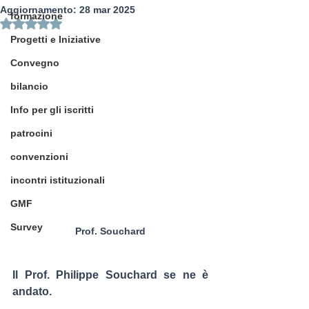
Aggiornamento:
28 mar 2025
formazione
Valutazione NaN stelle su 5.
Progetti e Iniziative
Convegno
bilancio
Info per gli iscritti
patrocini
convenzioni
incontri istituzionali
GMF
Survey
Prof. Souchard
Il Prof. Philippe Souchard se ne è 
andato.