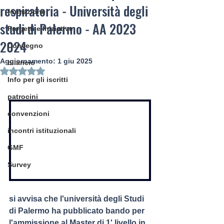
respiratoria - Università degli
formazione
studi di Palermo - AA 2023
Progetti e Iniziative
2024
Convegno
Aggiornamento:
1 giu 2025
bilancio
Valutazione NaN stelle su 5.
Info per gli iscritti
patrocini
convenzioni
incontri istituzionali
GMF
Survey
si avvisa che l'università degli Studi 
di Palermo ha pubblicato bando per 
l'ammissione al Master di 1' livello in 