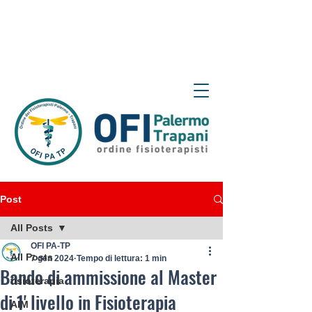
Post
All Posts
OFI PA-TP
All Posts
7 gen 2024
Tempo di lettura: 1 min
Bando di ammissione al Master
fisioterapia
di 1' livello in Fisioterapia
AIM